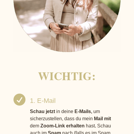
WICHTIG:

1. E-Mail
Schau jetzt
in deine
E-Mails,
um
sicherzustellen, dass du mein
Mail mit
dem
Zoom-Link erhalten
hast
.
Schau
auch im
Spam
nach (falls es im Spam