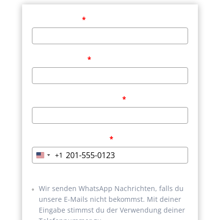
was dich wirklich stoppt:
Dein Vorname
*
Dein Nachname
*
Deine beste E-Mailadresse
*
Deine Telefonnummer
*
+1
United
States
+1
Wir senden WhatsApp Nachrichten, falls du
unsere E-Mails nicht bekommst. Mit deiner
Eingabe stimmst du der Verwendung deiner