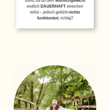
sollst, da du dein
Wunschgewicht
endlich
DAUERHAFT
erreichen
willst – jedoch gefühlt
nichts
funktioniert
, richtig?
Dann bist du hier
goldrichtig!