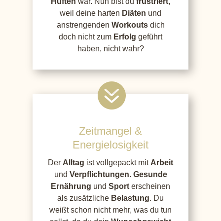
Hüften
war. Nun bist du
frustriert
,
weil deine harten
Diäten
und
anstrengenden
Workouts
dich
doch nicht zum
Erfolg
geführt
haben, nicht wahr?

Zeitmangel &
Energielosigkeit
Der
Alltag
ist vollgepackt mit
Arbeit
und
Verpflichtungen
.
Gesunde
Ernährung
und
Sport
erscheinen
als zusätzliche
Belastung
. Du
weißt schon nicht mehr, was du tun