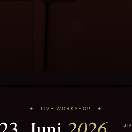
✦ LIVE-WORKSHOP ✦
2026
23. Juni
STA