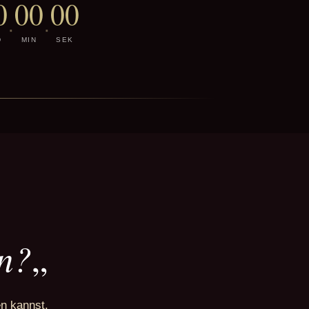
0
00
00
·
·
D
MIN
SEK
en?
„
n kannst.