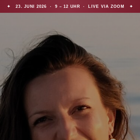
✦ 23. JUNI 2026 · 9 – 12 UHR · LIVE VIA ZOOM ✦