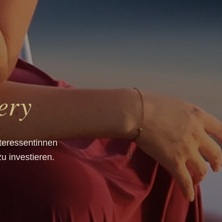
ery
teressentinnen
u investieren.