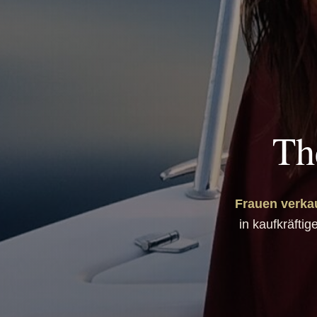
Th
Frauen verka
in kaufkräftig