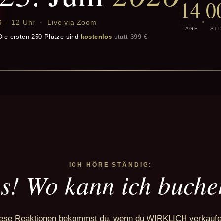
14
0
·
9 – 12 Uhr · Live via Zoom
TAGE
ST
Die ersten 250 Plätze sind
kostenlos
statt
399 €
ICH HÖRE STÄNDIG:
s! Wo kann ich buch
ese Reaktionen bekommst du, wenn du WIRKLICH verkaufe