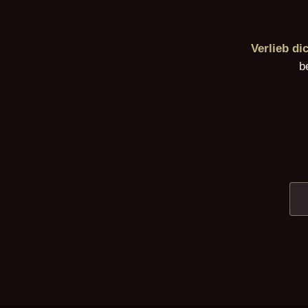
Verlieb di
b